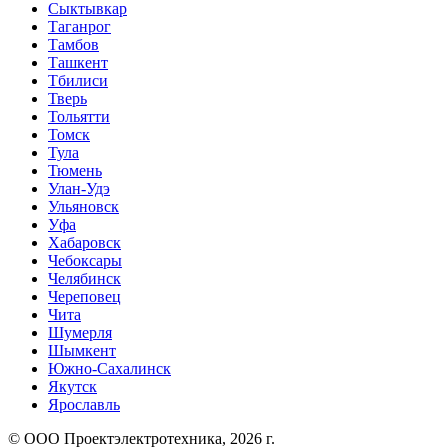
Сыктывкар
Таганрог
Тамбов
Ташкент
Тбилиси
Тверь
Тольятти
Томск
Тула
Тюмень
Улан-Удэ
Ульяновск
Уфа
Хабаровск
Чебоксары
Челябинск
Череповец
Чита
Шумерля
Шымкент
Южно-Сахалинск
Якутск
Ярославль
© ООО Проектэлектротехника, 2026 г.