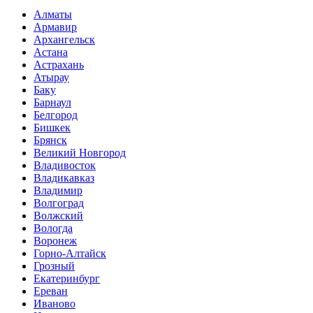
Алматы
Армавир
Архангельск
Астана
Астрахань
Атырау
Баку
Барнаул
Белгород
Бишкек
Брянск
Великий Новгород
Владивосток
Владикавказ
Владимир
Волгоград
Волжский
Вологда
Воронеж
Горно-Алтайск
Грозный
Екатеринбург
Ереван
Иваново