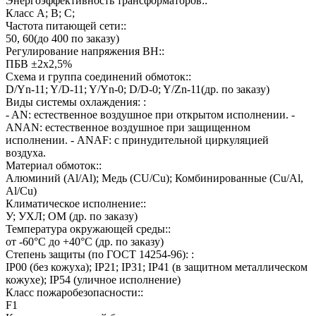
Энергоэффективность трансформаторов::
Класс А; В; С;
Частота питающей сети::
50, 60(до 400 по заказу)
Регулирование напряжения ВН::
ПБВ ±2х2,5%
Схема и группа соединений обмоток::
D/Yn-11; Y/D-11; Y/Yn-0; D/D-0; Y/Zn-11(др. по заказу)
Виды системы охлаждения: :
- AN: естественное воздушное при открытом исполнении. -
ANAN: естественное воздушное при защищенном
исполнении. - ANAF: с принудительной циркуляцией
воздуха.
Материал обмоток::
Алюминий (Al/Al); Медь (CU/Cu); Комбинированные (Cu/Al,
Al/Cu)
Климатическое исполнение::
У; УХЛ; ОМ (др. по заказу)
Температура окружающей среды::
от -60°C до +40°C (др. по заказу)
Степень защиты (по ГОСТ 14254-96): :
IP00 (без кожуха); IP21; IP31; IP41 (в защитном металлическом
кожухе); IP54 (уличное исполнение)
Класс пожаробезопасности::
F1