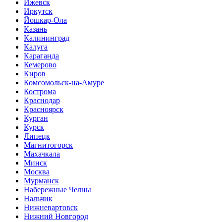
Ижевск
Иркутск
Йошкар-Ола
Казань
Калининград
Калуга
Караганда
Кемерово
Киров
Комсомольск-на-Амуре
Кострома
Краснодар
Красноярск
Курган
Курск
Липецк
Магнитогорск
Махачкала
Минск
Москва
Мурманск
Набережные Челны
Нальчик
Нижневартовск
Нижний Новгород