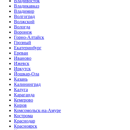
Владивосток
Владикавказ
Владимир
Волгоград
Волжский
Вологда
Воронеж
Горно-Алтайск
Грозный
Екатеринбург
Ереван
Иваново
Ижевск
Иркутск
Йошкар-Ола
Казань
Калининград
Калуга
Караганда
Кемерово
Киров
Комсомольск-на-Амуре
Кострома
Краснодар
Красноярск