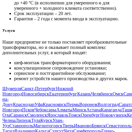
до +40 °С (в исполнении для умеренного и для
умеренного + холодного климата соответственно).
Срок эксплуатации – 20 лет.
Гарантия – 2 года с момента ввода в эксплуатацию.
Услуги
Наше предприятие не только поставляет преобразовательные
трансформаторы, но и оказывает полный комплекс
дополнительных услуг, в который входят:
шеф-монтаж трансформаторного оборудования;
консультационное сопровождение установки;
сервисное и постгарантийное обслуживание;
ремонт устройств нашего производства и других марок.
Шумерля
Санкт-Петербург
Нижний
Новгород
Новосибирск
Екатеринбург
Казань
Челябинск
Омск
Сам
на-
Дону
Краснодар
Уфа
Красноярск
Пермь
Воронеж
Волгоград
Сарат
Новгород
Псков
Чебоксары
Алматы
Минск
Астана
Караганда
Ташк
Ола
Саранск
Смоленск
Ярославль
Томск
Оренбург
Новокузнецк
Ке
Челны
Липецк
Тула
Курск
Улан-
Удэ
Ставрополь
Магнитогорск
Тверь
Иваново
Брянск
Севастополь
Тагил
Владимир
Калуга
Сургут
Чита
Симферополь
Горно-