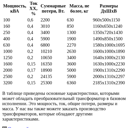
Ток
Мощность,
Суммарные
Масса, не
Размеры
ХХ,
кВА
потери, Вт.
более, кг
ДхШхВ
%
100
0,6
2200
630
960х500х1150
160
0,4
3010
850
1160х650х1240
250
0,4
3400
1300
1350х720х1430
400
0,4
5900
1900
1490х850х1500
630
0,4
6800
2270
1580х1000х1695
1000
0,2
10210
2630
1600х1000х1890
1250
0,2
10650
3400
1640х1000х2130
1600
0,15
16350
3600
1630х1000х2230
2000
0,17
18900
5000
1900х1310х2290
2500
0,2
24135
5900
2000х1310х2297
3200
0,15
25300
6360
2185х1310х2390
В таблице приведены основные характеристики, которыми
может обладать преобразовательный трансформатор в базовом
исполнении. Это мощность, ток, общие потери, размеры и
масса. У нас вы также можете заказать производство
трансформаторов, которые обладают другими
характеристиками.