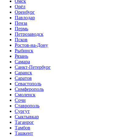
Омск
Орёл
Оренбург
Павлодар
Пенза
Пермь
Петрозаводск
Псков
Ростов-на-Дону
Рыбинск
Рязань
Самара
Санкт-Петербург
Саранск
Саратов
Севастополь
Симферополь
Смоленск
Сочи
Ставрополь
Сургут
Сыктывкар
Таганрог
Тамбов
Ташкент