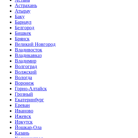
Астрахань
Атырау
Баку
Барнаул
Белгород
Бишкек
Брянск
Великий Новгород
Владивосток
Владикавказ
Владимир
Волгоград
Волжский
Вологда
Воронеж
Горно-Алтайск
Грозный
Екатеринбург
Ереван
Иваново
Ижевск
Иркутск
Йошкар-Ола
Казань