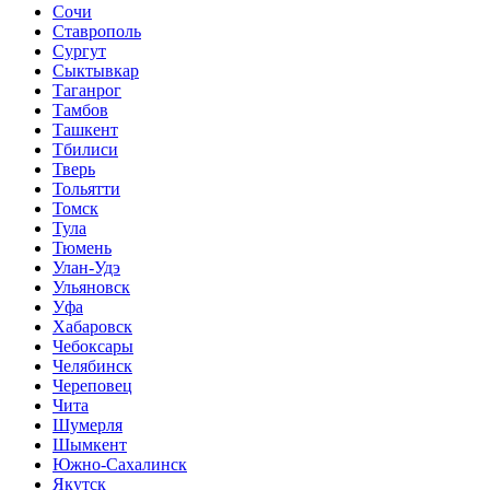
Сочи
Ставрополь
Сургут
Сыктывкар
Таганрог
Тамбов
Ташкент
Тбилиси
Тверь
Тольятти
Томск
Тула
Тюмень
Улан-Удэ
Ульяновск
Уфа
Хабаровск
Чебоксары
Челябинск
Череповец
Чита
Шумерля
Шымкент
Южно-Сахалинск
Якутск