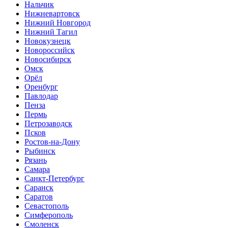
Нальчик
Нижневартовск
Нижний Новгород
Нижний Тагил
Новокузнецк
Новороссийск
Новосибирск
Омск
Орёл
Оренбург
Павлодар
Пенза
Пермь
Петрозаводск
Псков
Ростов-на-Дону
Рыбинск
Рязань
Самара
Санкт-Петербург
Саранск
Саратов
Севастополь
Симферополь
Смоленск