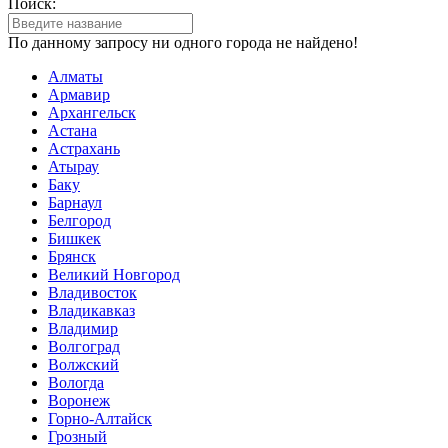
Поиск:
По данному запросу ни одного города не найдено!
Алматы
Армавир
Архангельск
Астана
Астрахань
Атырау
Баку
Барнаул
Белгород
Бишкек
Брянск
Великий Новгород
Владивосток
Владикавказ
Владимир
Волгоград
Волжский
Вологда
Воронеж
Горно-Алтайск
Грозный