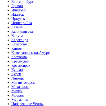
Екатеринбург
Ереван
Иваново
Ижевск
Иркутск
Йошкар-Ола
Казань
Калининград
Калуга
Караганда
Кемерово
Киров
Комсомольск-на-Амуре
Кострома
Краснодар
Красноярск
Курган
Курск
Липецк
Магнитогорск
Махачкала
Минск
Москва
Мурманск
Набережные Челны